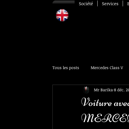
Société
Services
Tous les posts
Mercedes Class V
Mr Barika
8 déc. 2
Jaguar Xjl Limousine
aéropo
Voiture ave
MERCEDES