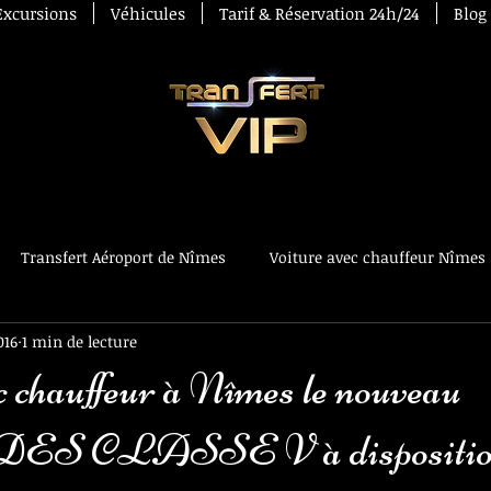
Excursions
Véhicules
Tarif & Réservation 24h/24
Blog
Transfert Aéroport de Nîmes
Voiture avec chauffeur Nîmes
016
1 min de lecture
rt de Nîmes
Voiture avec chauffeur Tignes
c chauffeur à Nîmes le nouveau
 CLASSE V à dispositio