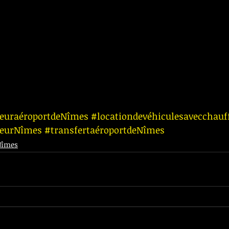
feuraéroportdeNîmes
#locationdevéhiculesavecchauf
feurNîmes
#transfertaéroportdeNîmes
Nîmes