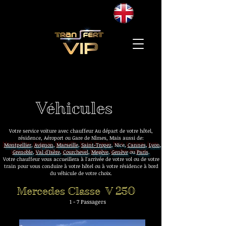
voiture avec chauffeur Nîmes
Véhicules
Votre service voiture avec chauffeur Au départ de votre hôtel,
résidence, Aéroport ou Gare de Nîmes, Mais aussi de:
Montpellier
,
Avignon
,
Marseille
,
Saint-Tropez
, Nice,
Cannes
,
Lyon
,
Grenoble
,
Val d'Isère
,
Courchevel
,
Megève
,
Genève
ou
Paris
.
Votre chauffeur vous accueillera à l'arrivée de votre vol ou de votre
train pour vous conduire à votre hôtel ou à votre résidence à bord
du véhicule de votre choix.
Transfert gare aéroport hôtel Nîmes, Nîmes visite chauffeur privé
Mercedes Classe V 250
1 - 7 Passagers