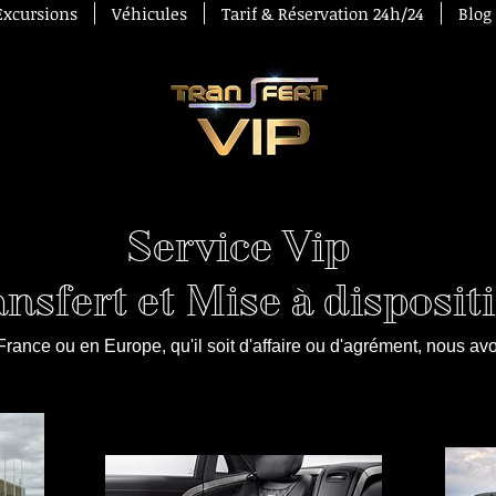
Excursions
Véhicules
Tarif & Réservation 24h/24
Blog
Service Vip
nsfert et Mise à disposi
ance ou en Europe, qu'il soit d'affaire ou d'agrément, nous avo