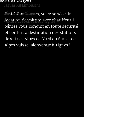
Jaguar Xjl Limousine
aéroport de Nîmes
De 1 à 7 passagers, votre service de 
location de voiture avec chauffeur à 
Voiture avec chauffeur Tignes
Nîmes vous conduit en toute sécurité 
et confort à destination des stations 
de ski des Alpes de Nord au Sud et des 
Alpes Suisse. Bienvenue à Tignes !